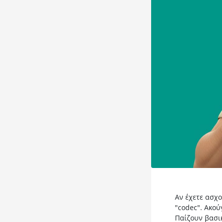
Αν έχετε ασχο
"codec". Ακού
Παίζουν βασι