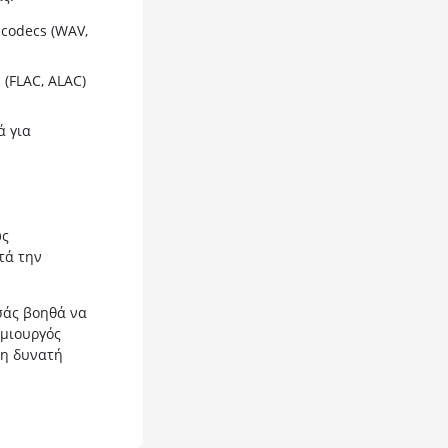
codecs (WAV,
 (FLAC, ALAC)
ά για
ώς
τά την
σάς βοηθά να
ημιουργός
ρη δυνατή