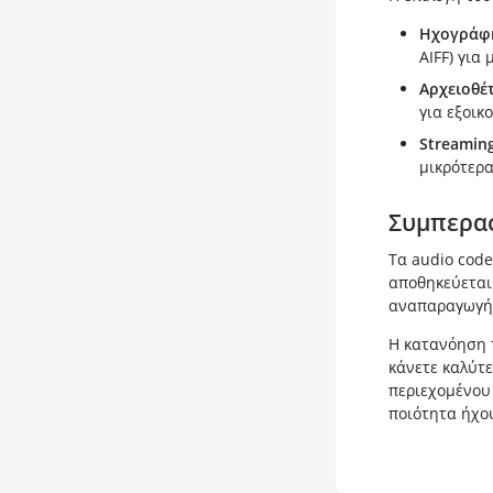
Ηχογράφη
AIFF) για
Αρχειοθέ
για εξοικ
Streamin
μικρότερα
Συμπερα
Τα audio code
αποθηκεύεται 
αναπαραγωγή
Η κατανόηση τ
κάνετε καλύτε
περιεχομένου 
ποιότητα ήχου