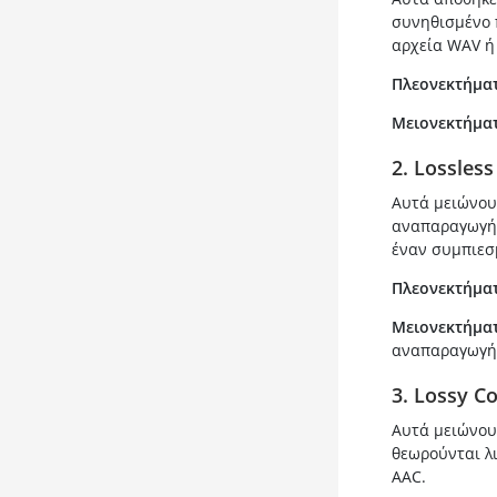
συνηθισμένο π
αρχεία WAV ή 
Πλεονεκτήματ
Μειονεκτήματ
2. Lossles
Αυτά μειώνουν
αναπαραγωγή,
έναν συμπιεσμ
Πλεονεκτήματ
Μειονεκτήματ
αναπαραγωγή
3. Lossy C
Αυτά μειώνου
θεωρούνται λι
AAC.