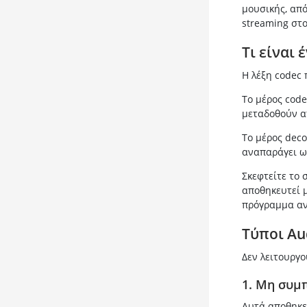
μουσικής, απ
streaming στο
Τι είναι 
Η λέξη codec 
Το μέρος cod
μεταδοθούν α
Το μέρος dec
αναπαράγει ω
Σκεφτείτε το 
αποθηκευτεί μ
πρόγραμμα αν
Τύποι Au
Δεν λειτουργο
1. Μη συμ
Αυτά αποθηκε