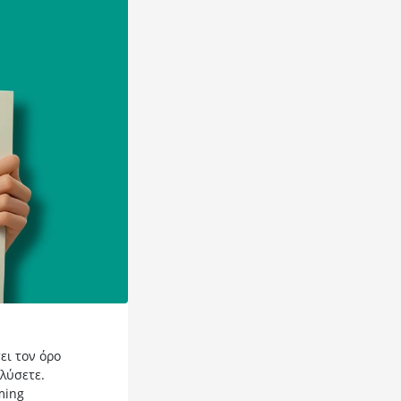
ει τον όρο
αλύσετε.
ming