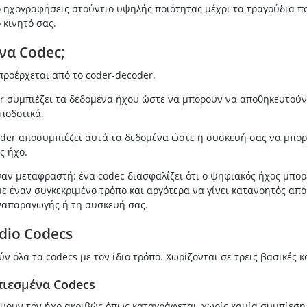
ό ηχογραφήσεις στούντιο υψηλής ποιότητας μέχρι τα τραγούδια π
 κινητό σας.
ένα Codec;
προέρχεται από το coder-decoder.
er συμπιέζει τα δεδομένα ήχου ώστε να μπορούν να αποθηκευτούν
ποδοτικά.
oder αποσυμπιέζει αυτά τα δεδομένα ώστε η συσκευή σας να μπορ
ς ήχο.
σαν μεταφραστή: ένα codec διασφαλίζει ότι ο ψηφιακός ήχος μπορ
ε έναν συγκεκριμένο τρόπο και αργότερα να γίνει κατανοητός από
απαραγωγής ή τη συσκευή σας.
dio Codecs
ύν όλα τα codecs με τον ίδιο τρόπο. Χωρίζονται σε τρεις βασικές κ
πιεσμένα Codecs
ύουν τον ήχο ακριβώς όπως καταγράφεται, χωρίς καμία συμπίεση.