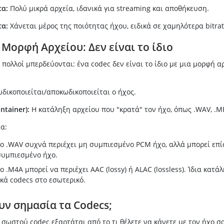
α:
Πολύ μικρά αρχεία, ιδανικά για streaming και αποθήκευση.
α:
Χάνεται μέρος της ποιότητας ήχου, ειδικά σε χαμηλότερα bitrat
 Μορφή Αρχείου: Δεν είναι το ίδιο
 πολλοί μπερδεύονται: ένα codec δεν είναι το ίδιο με μια μορφή α
δικοποιείται/αποκωδικοποιείται ο ήχος.
ntainer):
Η κατάληξη αρχείου που "κρατά" τον ήχο, όπως .WAV, .M
α:
ο .WAV συχνά περιέχει μη συμπιεσμένο PCM ήχο, αλλά μπορεί επί
συμπιεσμένο ήχο.
ο .M4A μπορεί να περιέχει AAC (lossy) ή ALAC (lossless). Ίδια κατάλ
κά codecs στο εσωτερικό.
ουν σημασία τα Codecs;
 σωστού codec εξαρτάται από το τι θέλετε να κάνετε με τον ήχο σα