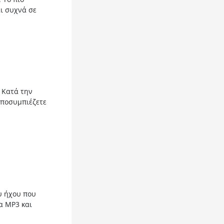
ι συχνά σε
 Κατά την
αποσυμπιέζετε
υ ήχου που
α MP3 και