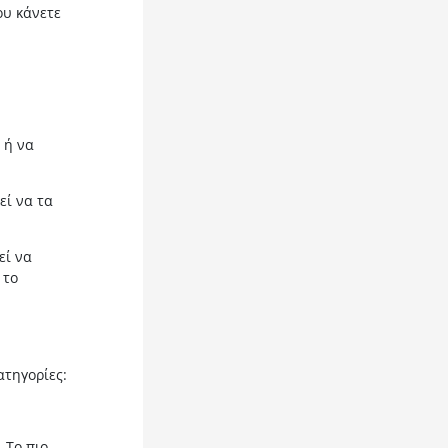
ου κάνετε
 ή να
εί να τα
εί να
 το
ατηγορίες:
 Το πιο