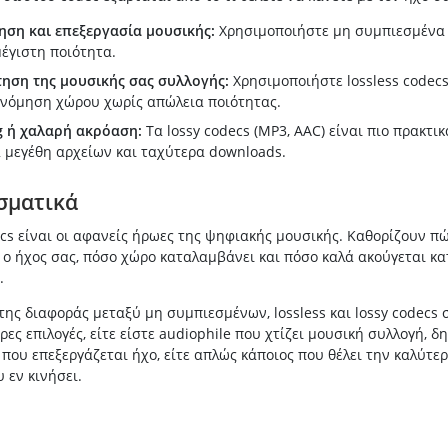
ση και επεξεργασία μουσικής:
Χρησιμοποιήστε μη συμπιεσμένα 
 μέγιστη ποιότητα.
τηση της μουσικής σας συλλογής:
Χρησιμοποιήστε lossless codecs
ονόμηση χώρου χωρίς απώλεια ποιότητας.
g ή χαλαρή ακρόαση:
Τα lossy codecs (MP3, AAC) είναι πιο πρακτικ
 μεγέθη αρχείων και ταχύτερα downloads.
σματικά
cs είναι οι αφανείς ήρωες της ψηφιακής μουσικής. Καθορίζουν π
ο ήχος σας, πόσο χώρο καταλαμβάνει και πόσο καλά ακούγεται κα
.
ης διαφοράς μεταξύ μη συμπιεσμένων, lossless και lossy codecs 
ρες επιλογές, είτε είστε audiophile που χτίζει μουσική συλλογή, δ
που επεξεργάζεται ήχο, είτε απλώς κάποιος που θέλει την καλύτε
 εν κινήσει.