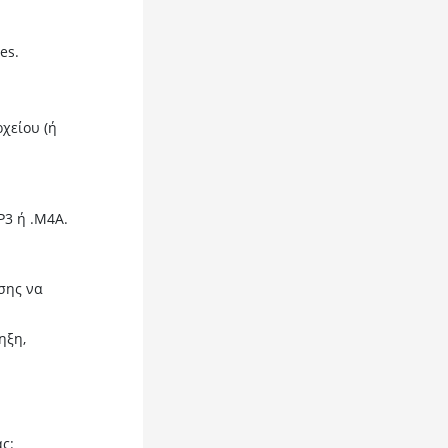
es.
ρχείου (ή
P3 ή .M4A.
σης να
ηξη,
ς: