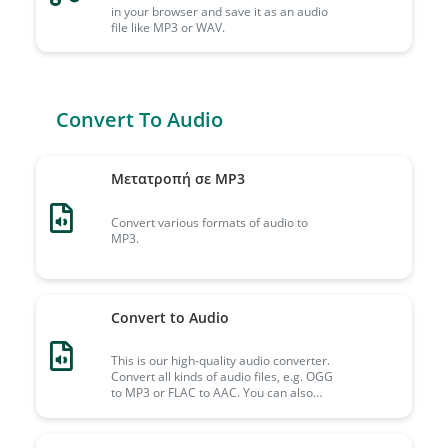
in your browser and save it as an audio
file like MP3 or WAV.
Convert To Audio
Μετατροπή σε MP3
Convert various formats of audio to
MP3.
Convert to Audio
This is our high-quality audio converter.
Convert all kinds of audio files, e.g. OGG
to MP3 or FLAC to AAC. You can also
turn videos into audio files here.