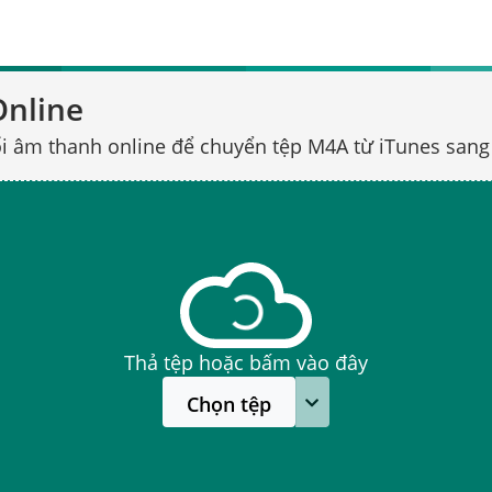
nline
i âm thanh online để chuyển tệp M4A từ iTunes san
Thả tệp hoặc bấm vào đây
Chọn tệp