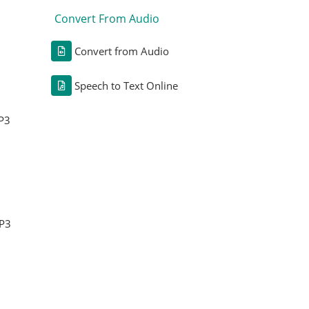
Convert From Audio
Convert from Audio
Speech to Text Online
P3
P3