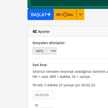
BAŞLAT
1
/
30
s
Ayarlar
Dosyaları dönüştür:
Sesi kırp:
Sesinizi nereden kırpmak istediğinizi belirte
HH = saat, MM = dakika, SS = saniye.
Örnek: 2 dakika 23 saniye için 00:02:23.
to