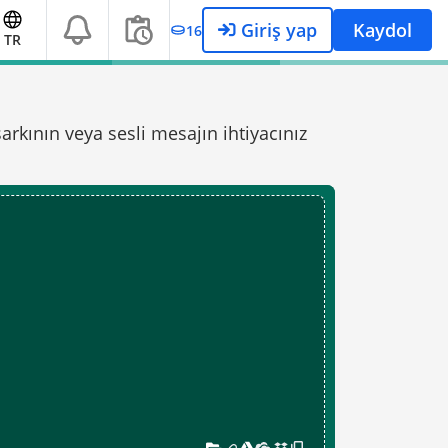
Giriş yap
Kaydol
16
TR
arkının veya sesli mesajın ihtiyacınız