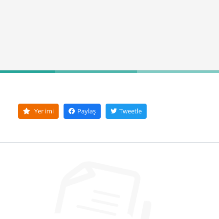
Yer imi
Paylaş
Tweetle