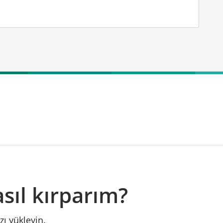
sıl kırparım?
ı yükleyin.