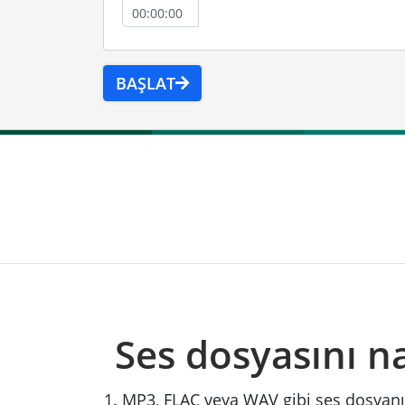
BAŞLAT
Ses dosyasını na
MP3, FLAC veya WAV gibi ses dosyanız