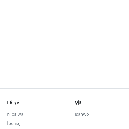
Ilé-iṣẹ́
Ọja
Nípa wa
Ìsanwó
Ìpò iṣẹ́