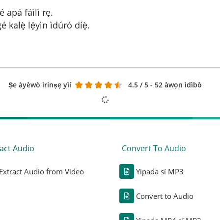
é apá fáìlì rẹ.
é kalẹ̀ lẹ́yìn ìdúró díẹ̀.
Ṣe àyèwò irinṣẹ yìí
4.5
/ 5 - 52 àwọn ìdìbò
act Audio
Convert To Audio
Extract Audio from Video
Yipada sí MP3
Convert to Audio