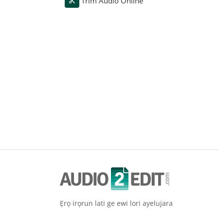
Trim Audio Online
Ẹrọ irọrun lati ge ewi lori ayelujara