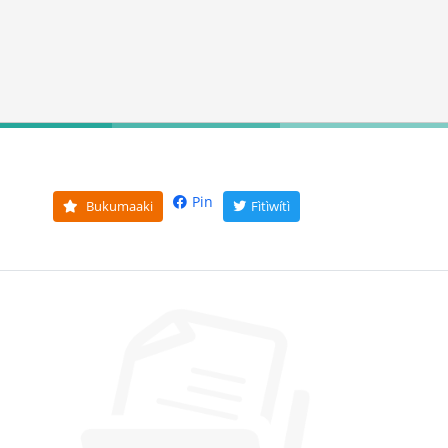
Pin
Bukumaaki
Fìtìwítì