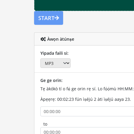
START
Àwọn àtúnṣe
Yipada faili si:
Ge ge orin:
Tẹ àkókò tí o fẹ́ ge orin rẹ sí. Lo fọ́ọ́mù HH:MM
Àpẹẹrẹ: 00:02:23 fún ìṣéjú 2 àti ìṣéjú aaya 23.
to