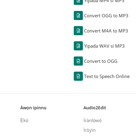
Yipada MP4 sí MP3
Convert OGG to MP3
Convert M4A to MP3
Yipada WAV sí MP3
Convert to OGG
Text to Speech Online
Àwọn ìpinnu
Audio2Edit
Ẹ̀kọ́
Ìrànlọ́wọ́
Ìròyìn