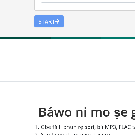
START
Báwo ni mo ṣe g
Gbe fáìlì ohun rẹ sórí, bíi MP3, FLAC 
Yan fọ́ọ̀mátì àbájáde fáìlì rẹ.