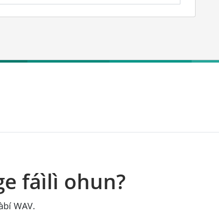
e fáìlì ohun?
tàbí WAV.