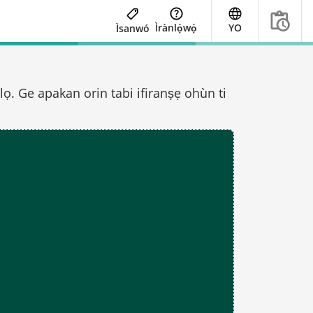
Ìrànlọ́wọ́
YO
Ìsanwó
lọ. Ge apakan orin tabi ifiranṣẹ ohùn ti