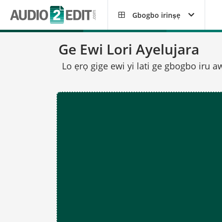
Gbogbo irinṣẹ
Ge Ewi Lori Ayelujara
Lo ẹrọ gige ewi yi lati ge gbogbo iru a