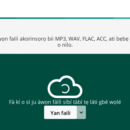
wọn faili akorinsọrọ bii MP3, WAV, FLAC, ACC, ati bẹbẹ 
o nilo.
Fà kí o sì ju àwọn fáìlì síbí tàbí tẹ láti gbé wọlé
Yan faili