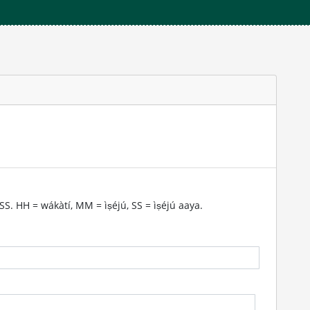
:SS. HH = wákàtí, MM = ìṣéjú, SS = ìṣéjú aaya.