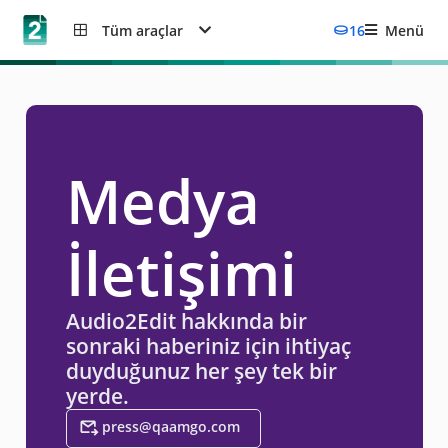
Tüm araçlar
16
Menü
Medya
İletişimi
Audio2Edit hakkında bir
sonraki haberiniz için ihtiyaç
duyduğunuz her şey tek bir
yerde.
press@qaamgo.com