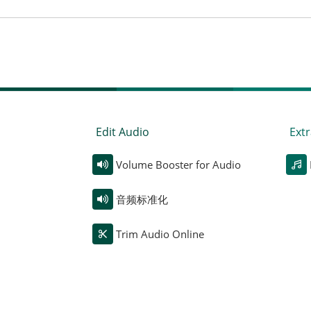
Edit Audio
Extr
Volume Booster for Audio
音频标准化
Trim Audio Online