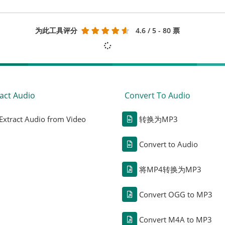
为此工具评分
4.6
/ 5 - 80 票
act Audio
Convert To Audio
Extract Audio from Video
转换为MP3
Convert to Audio
将MP4转换为MP3
Convert OGG to MP3
Convert M4A to MP3