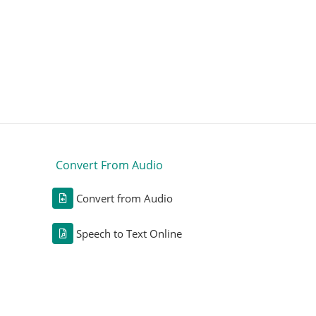
Convert From Audio
Convert from Audio
Speech to Text Online