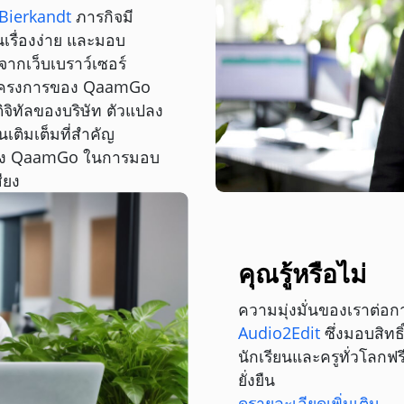
 Bierkandt
ภารกิจมี
เรื่องง่าย และมอบ
ากเว็บเบราว์เซอร์
ุดโครงการของ QaamGo
ิจิทัลของบริษัท ตัวแปลง
นเติมเต็มที่สำคัญ
ของ QaamGo ในการมอบ
ียง
คุณรู้หรือไม่
ความมุ่งมั่นของเราต่อ
Audio2Edit
ซึ่งมอบสิทธ
นักเรียนและครูทั่วโลกฟรี
ยั่งยืน
ดูรายละเอียดเพิ่มเติม