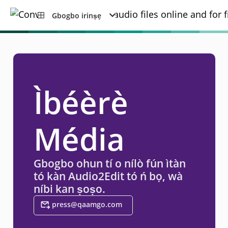
Gbogbo irinṣẹ
Ìbéèrè
Média
Gbogbo ohun tí o nílò fún ìtàn
tó kàn Audio2Edit tó ń bọ, wà
níbi kan ṣoṣo.
press@qaamgo.com