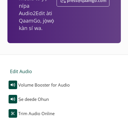
press@qaamgo.com
nípa
Audio2Edit àti
QaamGo, jọ̀wọ́
kàn sí wa.
Edit Audio
Volume Booster for Audio
Ṣe deede Ohun
Trim Audio Online