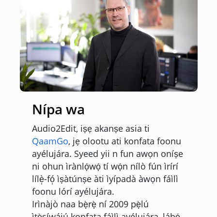
Nípa wa
Audio2Edit, iṣẹ akanṣe asia ti
QaamGo
, jẹ olootu ati konfata foonu
ayélujára. Syeed yii n fun awọn oníṣe
ni ohun ìrànlọ́wọ́ tí wọ́n nílò fún ìrírí
lílè̩-fó̩ ìṣàtúnṣe àti ìyípadà àwọn fáìlì
foonu lórí ayélujára.
Irìnàjò naa bẹ̀rẹ̀ ní 2009 pẹ̀lú
ìtẹ̀síwájú konfata fáìlì ayélujára, lábẹ́