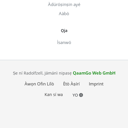
Àdúróṣinṣin ayé
Aàbò
Ọja
Ìsanwó
QaamGo Web GmbH
Ṣe ní Radolfzell, Jámánì nipasẹ
Àwọn Ofin Lílò
Ètò Àṣírí
Imprint
Kan sí wa
YO