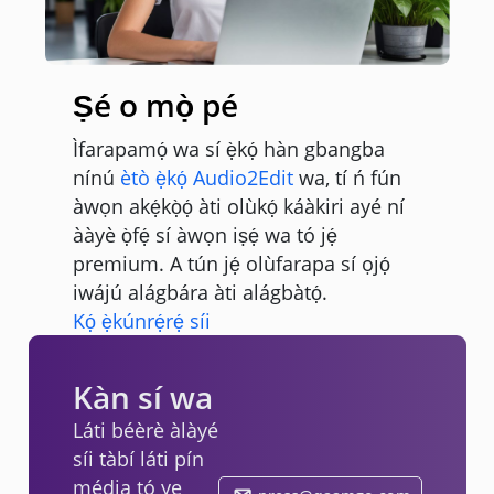
Ṣé o mọ̀ pé
Ìfarapamọ́ wa sí ẹ̀kọ́ hàn gbangba
nínú
ètò ẹ̀kọ́ Audio2Edit
wa, tí ń fún
àwọn akẹ́kọ̀ọ́ àti olùkọ́ káàkiri ayé ní
ààyè ọ̀fẹ́ sí àwọn iṣẹ́ wa tó jẹ́
premium. A tún jẹ́ olùfarapa sí ọjọ́
iwájú alágbára àti alágbàtọ́.
Kọ́ ẹ̀kúnrẹ́rẹ́ síi
Kàn sí wa
Láti béèrè àlàyé
síi tàbí láti pín
média tó yẹ