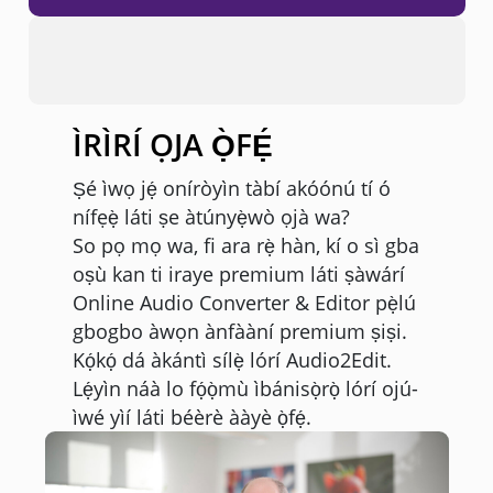
ÌRÌRÍ ỌJA Ọ̀FẸ́
Ṣé ìwọ jẹ́ oníròyìn tàbí akóónú tí ó
nífẹẹ̀ láti ṣe àtúnyẹ̀wò ọjà wa?
So pọ mọ wa, fi ara rẹ̀ hàn, kí o sì gba
oṣù kan ti iraye premium láti ṣàwárí
Online Audio Converter & Editor pẹ̀lú
gbogbo àwọn ànfààní premium ṣiṣi.
Kọ́kọ́ dá àkántì sílẹ̀ lórí Audio2Edit.
Lẹ́yìn náà lo fọ́ọ̀mù ìbánisọ̀rọ̀ lórí ojú-
ìwé yìí láti béèrè ààyè ọ̀fẹ́.