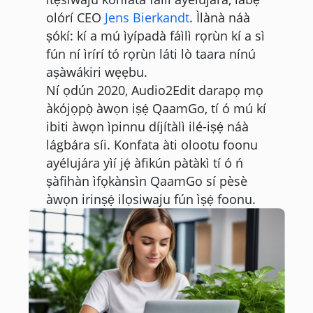
olórí CEO
Jens Bierkandt
. Ìlànà náà
ṣókí: kí a mú ìyípadà fáìlì rọrùn kí a sì
fún ní ìrírí tó rọrùn láti lò taara nínú
aṣàwákiri wẹẹbu.
Ní ọdún 2020, Audio2Edit darapọ mọ
àkójọpọ̀ àwọn iṣẹ́ QaamGo, tí ó mú kí
ibiti àwọn ìpinnu díjítàlì ilé-iṣẹ́ náà
lágbára síi. Konfata àti olootu foonu
ayélujára yìí jẹ́ àfikún pàtàkì tí ó ń
ṣàfihàn ìfọkànsìn QaamGo sí pèsè
àwọn irinṣẹ́ ilọsiwaju fún ìṣẹ́ foonu.