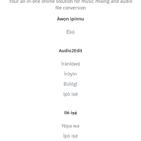
Your all-in-one online solution for music mixing and audio
file conversion
Àwọn ìpinnu
Ẹ̀kọ́
Audio2Edit
Ìrànlọ́wọ́
Ìròyìn
Búlógì
Ipò iṣẹ́
Ilé-iṣẹ́
Nípa wa
Ìpò iṣẹ́