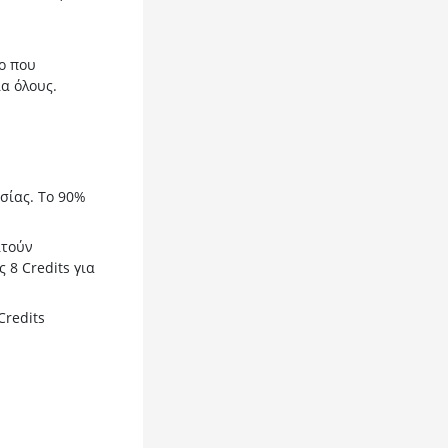
νο που
α όλους.
σίας. Το 90%
ιτούν
8 Credits για
Credits