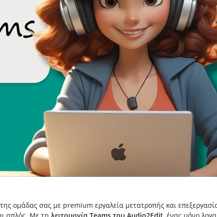
 της ομάδας σας με premium εργαλεία μετατροπής και επεξεργασί
αι απλός. Με τη
λειτουργία Teams του Audio2Edit
, ένας μόνο λογ