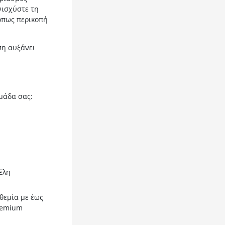
νισχύστε τη
όπως περικοπή
ση αυξάνει
μάδα σας:
έλη
αθεμία με έως
remium