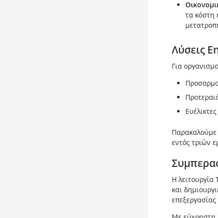
Οικονομι
τα κόστη 
μετατροπή
Λύσεις E
Για οργανισμο
Προσαρμο
Προτεραιό
Ευέλικτες
Παρακαλούμε 
εντός τριών 
Συμπερα
Η λειτουργία
και δημιουργ
επεξεργασίας 
Με εύχρηστη 