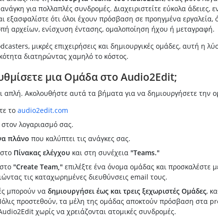
 ανάγκη για πολλαπλές συνδρομές. Διαχειριστείτε εύκολα άδειες, ε
ι εξασφαλίστε ότι όλοι έχουν πρόσβαση σε προηγμένα εργαλεία, 
οπή αρχείων, ενίσχυση έντασης, ομαλοποίηση ήχου ή μεταγραφή.
odcasters, μικρές επιχειρήσεις και δημιουργικές ομάδες, αυτή η λύ
κότητα διατηρώντας χαμηλό το κόστος.
υθμίσετε μια Ομάδα στο Audio2Edit;
ι απλή. Ακολουθήστε αυτά τα βήματα για να δημιουργήσετε την ο
τε το
audio2edit.com
στον λογαριασμό σας.
να πλάνο
που καλύπτει τις ανάγκες σας.
 στο
Πίνακας ελέγχου
και στη συνέχεια
"Teams."
 στο
"Create Team,"
επιλέξτε ένα όνομα ομάδας και προσκαλέστε μ
ώντας τις καταχωρημένες διευθύνσεις email τους.
τές μπορούν να
δημιουργήσει έως και τρεις ξεχωριστές Ομάδες
, κ
 Μόλις προστεθούν, τα μέλη της ομάδας αποκτούν πρόσβαση στα p
Audio2Edit χωρίς να χρειάζονται ατομικές συνδρομές.