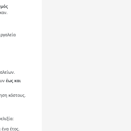
σμός
καν.
εργαλεία
αλείων.
ουν
έως και
ηση κόστους.
ελιξία:
 ένα έτος.