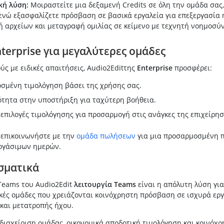
κή λύση:
Μοιραστείτε μια δεξαμενή Credits σε όλη την ομάδα σας
ενώ εξασφαλίζετε πρόσβαση σε βασικά εργαλεία για επεξεργασία 
 αρχείων και μεταγραφή ομιλίας σε κείμενο με τεχνητή νοημοσύν
nterprise για μεγαλύτερες ομάδες
ύς με ειδικές απαιτήσεις, Audio2Editτης
Enterprise
προσφέρει:
σμένη τιμολόγηση βάσει της χρήσης σας.
τητα στην υποστήριξη για ταχύτερη βοήθεια.
 επιλογές τιμολόγησης για προσαρμογή στις ανάγκες της επιχείρησ
επικοινωνήστε με την
ομάδα πωλήσεων
για μια προσαρμοσμένη 
εργάσιμων ημερών.
σματικά
 Teams του Audio2Edit
λειτουργία Teams
είναι η απόλυτη λύση για
ικές ομάδες που χρειάζονται κοινόχρηστη πρόσβαση σε ισχυρά εργ
και μετατροπής ήχου.
διαχείριση ομάδας, οικονομικά αποδοτική τιμολόγηση και κοινόχ