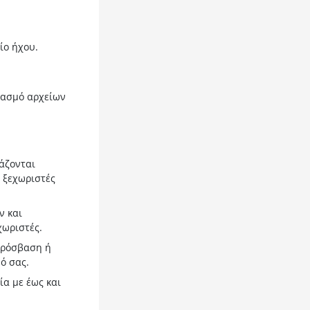
ίο ήχου.
ιρασμό αρχείων
άζονται
 ξεχωριστές
ν και
χωριστές.
πρόσβαση ή
ό σας.
ία με έως και