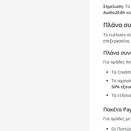
Σημείωση:
Τα 
Audio2Edit
κα
Πλάνα συ
Το ευέλικτο σ
επεξεργασίας 
Πλάνα συν
Για ομάδες π
Τα Credit
Τα αχρησι
50% εξοι
Τα ετήσια
Πακέτα Pa
Για ομάδες με
Οι Πιστώσ