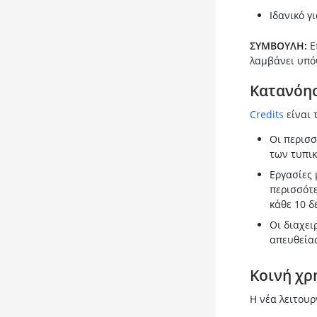
Ιδανικό γ
ΣΥΜΒΟΥΛΗ:
Επ
λαμβάνει υπόψ
Κατανόησ
Credits
είναι 
Οι περισσ
των τυπικ
Εργασίες
περισσότε
κάθε 10 δ
Οι διαχει
απευθείας
Κοινή χρ
Η νέα λειτουρ