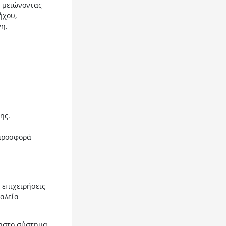
, μειώνοντας
ήχου,
η.
ης.
προσφορά
 επιχειρήσεις
αλεία
ρηστο σύστημα