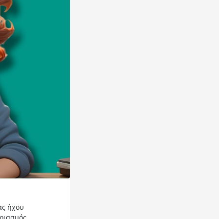
ας ήχου
αριασμός