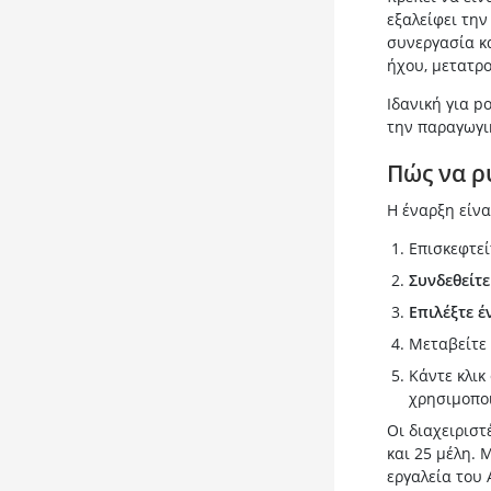
εξαλείφει την
συνεργασία κα
ήχου, μετατρ
Ιδανική για p
την παραγωγι
Πώς να ρ
Η έναρξη είνα
Επισκεφτεί
Συνδεθείτε
Επιλέξτε έ
Μεταβείτε
Κάντε κλικ
χρησιμοποι
Οι διαχειρισ
και 25 μέλη.
εργαλεία του 