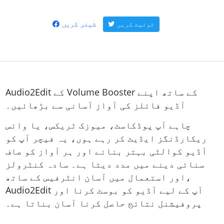
شیئر کریں
ٹوئیٹ کریں
Audio2Edit کے Volume Booster کے ساتھ اپنے
آڈیو فائلز کی آواز آسانی سے بڑھائیں۔
چاہے آپ پوڈکاسٹ، میوزک ٹریکس، یا وائس
ریکارڈنگز ایڈیٹ کر رہے ہوں، یہ فیچر آپ کو
آڈیو کوالٹی بہتر بنانے اور ہر آواز کو صاف
سنائی دینے میں مدد دیتا ہے۔ سادہ کنٹرولز
اور استعمال میں آسان انٹرفیس کے ساتھ،
Audio2Edit آپ کے لیے آڈیو کو بوسٹ کرنا اور
پروفیشنل نتائج حاصل کرنا آسان بناتا ہے۔