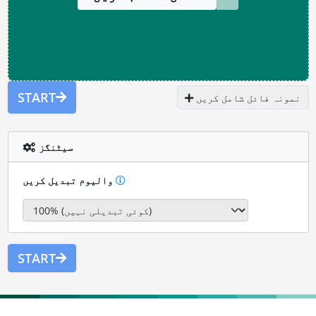
START
نمونہ فائل شامل کریں
سیٹنگز
والیوم تبدیل کریں
START