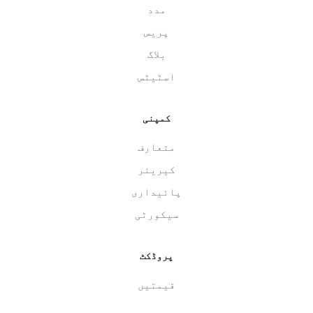
مدد
پریس
بلاگ
اسٹیٹس
کمپنی
متعارف
کیریئر
پائیداری
سیکورٹی
پروڈکٹ
قیمتیں