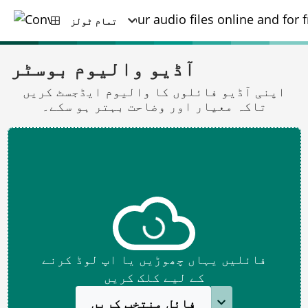
تمام ٹولز
آڈیو والیوم بوسٹر
اپنی آڈیو فائلوں کا والیوم ایڈجسٹ کریں
تاکہ معیار اور وضاحت بہتر ہو سکے۔
فائلیں یہاں چھوڑیں یا اپ لوڈ کرنے
کے لیے کلک کریں
فائل منتخب کریں