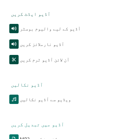
آڈیو ایڈٹ کریں
آڈیو کے لیے والیوم بوسٹر
آڈیو نارملائز کریں
آن لائن آڈیو ٹرم کریں
آڈیو نکالیں
ویڈیو سے آڈیو نکالیں
آڈیو میں تبدیل کریں
MP3 میں کنورٹ کریں