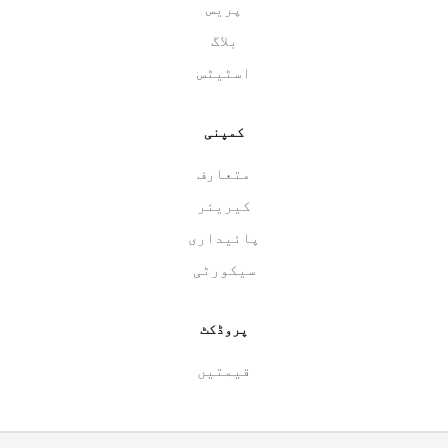
پریس
بلاگ
اسٹیٹس
کمپنی
متعارف
کیریئر
پائیداری
سیکورٹی
پروڈکٹ
قیمتیں