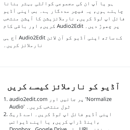
ہو یا آپ ان کی مجموعی کوالٹی بہتر بنانا
چاہتے ہوں، یہ فیچر مددگار ہے۔ بس اپنی آڈیو
فائل اپ لوڈ کریں، نارملائزیشن کا آپشن منتخب
کریں، اور باقی کام Audio2Edit پر چھوڑ دیں۔
آج ہی Audio2Edit کے ساتھ اپنی آڈیو کو آن لائن
نارملائز کریں۔
آڈیو کو نارملائز کیسے کریں
audio2edit.com پر جائیں اور 'Normalize
Audio' ٹول منتخب کریں۔
اپنی آڈیو فائل اپ لوڈ کریں۔ اسے ڈریگ
اینڈ ڈراپ کریں، یا اپنے ڈیوائس،
Dropbox، Google Drive، یا URL سے منتخب