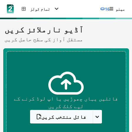
مینو
16
تمام ٹولز
آڈیو نارملائز کریں
مستقل آواز کی سطح حاصل کریں
فائلیں یہاں چھوڑیں یا اپ لوڈ کرنے کے
لیے کلک کریں
فائل منتخب کریں