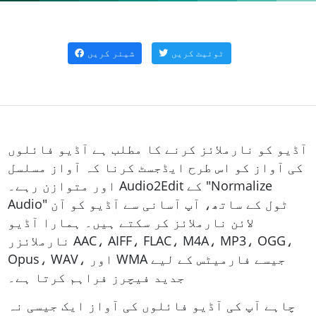
ٹوئیٹ کریں
شیئر کریں
آڈیو کو نارملائز کرنے کا مطلب ہے آڈیو فائلوں
کی آواز کو اس طرح ایڈجسٹ کرنا کہ آواز مسلسل
اور متوازن رہے۔ Audio2Edit کے "Normalize
Audio" ٹول کے ساتھ، آپ آسانی سے آڈیو کو آن
لائن نارملائز کر سکتے ہیں۔ ہمارا آڈیو
نارملائزر AAC، AIFF، FLAC، M4A، MP3، OGG،
Opus، WAV، اور WMA جیسے فارمیٹس کے لیے
جدید فیچرز فراہم کرتا ہے۔
چاہے آپ کی آڈیو فائلوں کی آواز ایک جیسی نہ