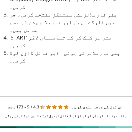
کریں۔
اپنی نارملائزیشن سیٹنگز منتخب کریں، جن
میں ٹارگٹ لیول اور نارملائزیشن کی قسم
شامل ہیں۔
'START' بٹن پر کلک کر کے تبدیلیاں لاگو
کریں۔
اپنی نارملائز کی ہوئی آڈیو فائل ڈاؤن لوڈ
کریں۔
اس ٹول کی درجہ بندی کریں
4.3
/ 5 - 173 ووٹ
رائے دینے کے لیے آپ کو کم از کم 1 فائل تبدیل کرکے ڈاؤن لوڈ کرنی ہوگی