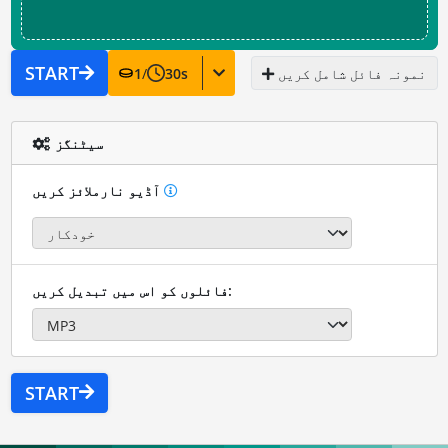
START
نمونہ فائل شامل کریں
s
30
/
1
سیٹنگز
آڈیو نارملائز کریں
فائلوں کو اس میں تبدیل کریں:
START