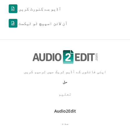
آڈیو سے کنورٹ کریں
آن لائن اسپیچ ٹو ٹیکسٹ
اپنی فائلوں کے آڈیو ٹریک میں ترمیم کریں
حل
تعلیم
Audio2Edit
مدد