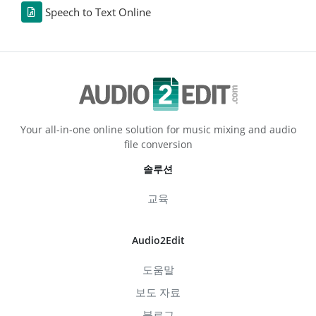
Speech to Text Online
Your all-in-one online solution for music mixing and audio
file conversion
솔루션
교육
Audio2Edit
도움말
보도 자료
블로그