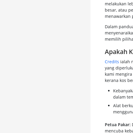
melakukan leb
besar, atau p
menawarkan pe
Dalam panduan
menyenaraika
memilih pilih
Apakah K
Credits
ialah 
yang diperluk
kami mengira 
kerana kos be
Kebanyaka
dalam tem
Alat berku
menggunak
Petua Pakar:
D
mencuba keba