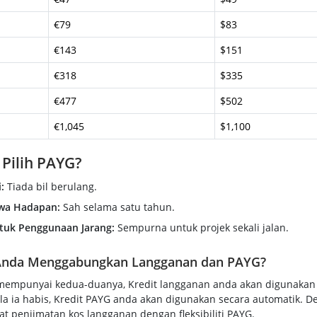
€79
$83
€143
$151
€318
$335
€477
$502
€1,045
$1,100
Pilih PAYG?
i:
Tiada bil berulang.
awa Hadapan:
Sah selama satu tahun.
tuk Penggunaan Jarang:
Sempurna untuk projek sekali jalan.
Anda Menggabungkan Langganan dan PAYG?
mempunyai kedua-duanya, Kredit langganan anda akan digunakan 
la ia habis, Kredit PAYG anda akan digunakan secara automatik. De
 penjimatan kos langganan dengan fleksibiliti PAYG.