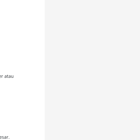
er atau
esar.