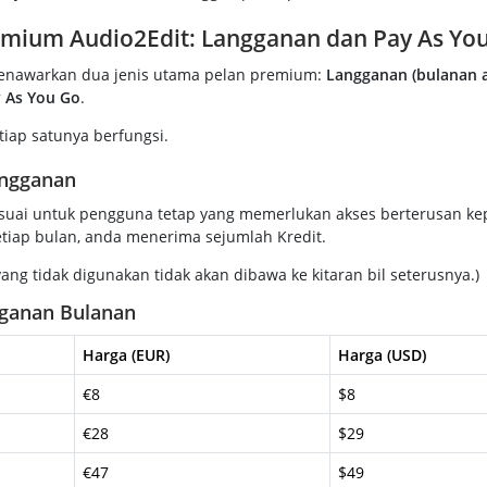
emium Audio2Edit: Langganan dan Pay As Yo
nawarkan dua jenis utama pelan premium:
Langganan (bulanan 
y As You Go
.
tiap satunya berfungsi.
angganan
uai untuk pengguna tetap yang memerlukan akses berterusan kep
etiap bulan, anda menerima sejumlah Kredit.
yang tidak digunakan tidak akan dibawa ke kitaran bil seterusnya.)
gganan Bulanan
Harga (EUR)
Harga (USD)
€8
$8
€28
$29
€47
$49