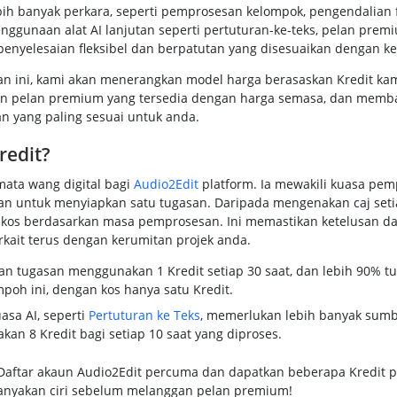
ih banyak perkara, seperti pemprosesan kelompok, pengendalian f
enggunaan alat AI lanjutan seperti pertuturan-ke-teks, pelan prem
nyelesaian fleksibel dan berpatutan yang disesuaikan dengan k
 ini, kami akan menerangkan model harga berasaskan Kredit kam
n pelan premium yang tersedia dengan harga semasa, dan memb
an yang paling sesuai untuk anda.
redit?
mata wang digital bagi
Audio2Edit
platform. Ia mewakili kuasa pe
an untuk menyiapkan satu tugasan. Daripada mengenakan caj seti
kos berdasarkan masa pemprosesan. Ini memastikan ketelusan da
rkait terus dengan kerumitan projek anda.
n tugasan menggunakan 1 Kredit setiap 30 saat, dan lebih 90% tu
poh ini, dengan kos hanya satu Kredit.
asa AI, seperti
Pertuturan ke Teks
, memerlukan lebih banyak sum
an 8 Kredit bagi setiap 10 saat yang diproses.
aftar akaun Audio2Edit percuma dan dapatkan beberapa Kredit 
nyakan ciri sebelum melanggan pelan premium!