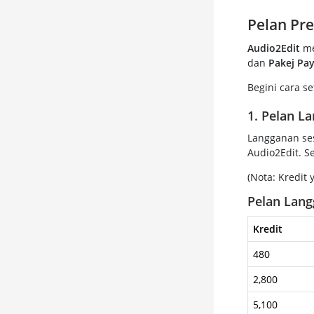
Pelan Pr
Audio2Edit
me
dan
Pakej Pa
Begini cara se
1. Pelan L
Langganan ses
Audio2Edit. S
(Nota: Kredit 
Pelan Lan
Kredit
480
2,800
5,100