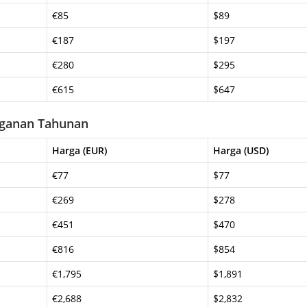
€85
$89
€187
$197
€280
$295
€615
$647
gganan Tahunan
Harga (EUR)
Harga (USD)
€77
$77
€269
$278
€451
$470
€816
$854
€1,795
$1,891
€2,688
$2,832