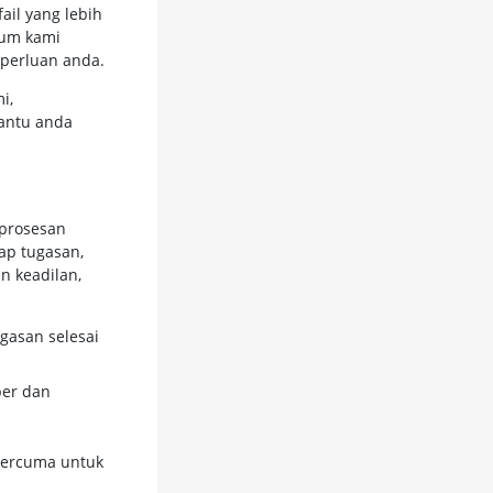
ail yang lebih
ium kami
eperluan anda.
i,
antu anda
mprosesan
ap tugasan,
n keadilan,
gasan selesai
ber dan
percuma untuk