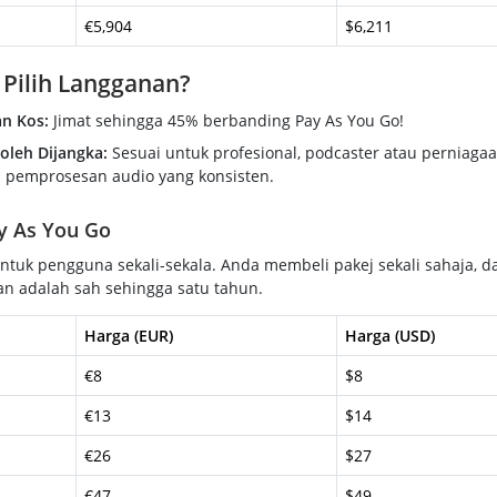
€5,904
$6,211
Pilih Langganan?
n Kos:
Jimat sehingga 45% berbanding Pay As You Go!
Boleh Dijangka:
Sesuai untuk profesional, podcaster atau perniaga
 pemprosesan audio yang konsisten.
ay As You Go
ntuk pengguna sekali-sekala. Anda membeli pakej sekali sahaja, d
an adalah sah sehingga satu tahun.
Harga (EUR)
Harga (USD)
€8
$8
€13
$14
€26
$27
€47
$49