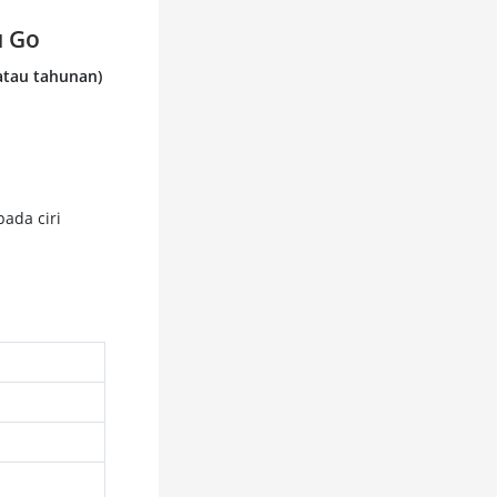
u Go
atau tahunan)
ada ciri