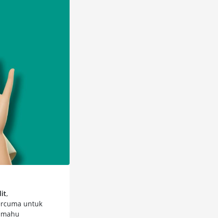
it
,
ercuma untuk
g mahu