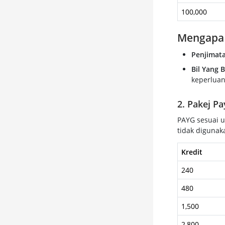
100,000
Mengapa 
Penjimata
Bil Yang 
keperluan
2. Pakej P
PAYG sesuai u
tidak digunak
Kredit
240
480
1,500
2,800